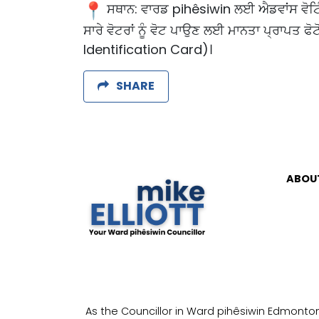
ਸਥਾਨ: ਵਾਰਡ pihêsiwin ਲਈ ਐਡਵਾਂਸ ਵੋਟ
ਸਾਰੇ ਵੋਟਰਾਂ ਨੂੰ ਵੋਟ ਪਾਉਣ ਲਈ ਮਾਨਤਾ ਪ੍ਰਾਪਤ ਫ
Identification Card)।
SHARE
ABOU
As the Councillor in Ward pihêsiwin Edmonton, 