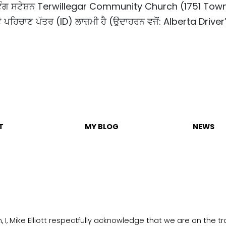
ਿੰਗ ਸਟੇਸ਼ਨ Terwillegar Community Church (1751 Town
ੋਟੋ ਪਹਿਚਾਣ ਪੱਤਰ (ID) ਲਾਜ਼ਮੀ ਹੈ (ਉਦਾਹਰਨ ਵਜੋਂ: Alberta Driv
T
MY BLOG
NEWS
I, Mike Elliott respectfully acknowledge that we are on the trad